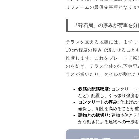
リフォームの最優先事項となりま
「砕石層」の厚みが荷重を分
テラスを支える地盤には、まずし
10cm程度の厚みで済ませること
推奨します。これをプレート（転
のを防ぎ、テラス全体の沈下や歪
ラスが傾いたり、タイルが割れた
鉄筋の配筋密度:
コンクリート
など）配置し、引っ張り強度を
コンクリートの厚み:
仕上げの
確保し、剛性を高めることが重
建物との縁切り:
建物本体とテ
かな動きによる建物への干渉を
一