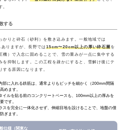
す。
散する
っかりと砕石（砂利）を敷き込みます。一般地域では
もありますが、長野では
15cm〜20cm以上の厚い砕石層
を
圧機）で入念に固めることで、雪の重みが一点に集中する
みを抑制します。この工程を疎かにすると、雪解け後にテ
りする原因になります。
内部に入れる鉄筋は、通常よりもピッチを細かく（200mm間隔
高めます。
タイルを貼る前のコンクリートベースも、100mm以上の厚みを
要です。
ラスを完全に一体化させず、伸縮目地を設けることで、地盤の僅
防ぎます。
般仕様（関東な