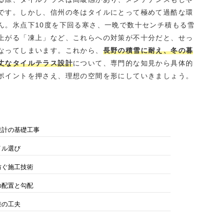
です。しかし、信州の冬はタイルにとって極めて過酷な環
ん。氷点下10度を下回る寒さ、一晩で数十センチ積もる雪
上がる「凍上」など、これらへの対策が不十分だと、せっ
なってしまいます。これから、
長野の積雪に耐え、冬の暮
丈なタイルテラス設計
について、専門的な知見から具体的
ポイントを押さえ、理想の空間を形にしていきましょう。
設計の基礎工事
イル選び
防ぐ施工技術
の配置と勾配
差の工夫