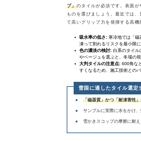
プ」
のタイルが必須です。表面が
ものを選びましょう。最近では、
て高いグリップ力を発揮する高機
吸水率の低さ:
寒冷地では「磁
凍って割れるリスクを最小限に
色の濃淡の検討:
白系のタイル
やベージュを選ぶと、冬場の視
大判タイルの注意点:
600角
すくなるため、施工技術とのバ
雪国に適したタイル選定
●
「磁器質」かつ「耐凍害性」
●
サンプルに実際に水をかけ、
●
雪かきスコップの摩擦に耐え