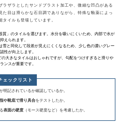
ザラザラとしたサンドブラスト加工や、微細な凹凸がある
見た目は滑らかな石目調でありながら、特殊な釉薬によっ
能タイルも登場しています。
器質」のタイルを選びます。水分を吸いにくいため、内部で水が
抑えられます。
は雪と同化して段差が見えにくくなるため、少し色の濃いグレー
認性が向上します。
などの大きなタイルはおしゃれですが、勾配をつけすぎると滑りや
ランスが重要です。
チェックリスト
が明記されているか確認しているか。
指や靴底で滑り具合
をテストしたか。
る
表面の硬度
（モース硬度など）を考慮したか。