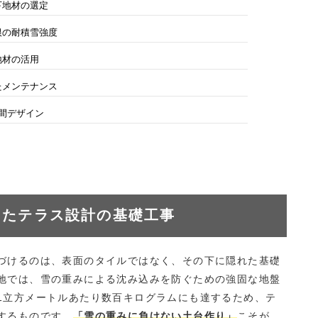
下地材の選定
根の耐積雪強度
地材の活用
たメンテナンス
空間デザイン
慮したテラス設計の基礎工事
づけるのは、表面のタイルではなく、その下に隠れた基礎
地では、雪の重みによる沈み込みを防ぐための強固な地盤
1立方メートルあたり数百キログラムにも達するため、テ
するものです。
「雪の重みに負けない土台作り」
こそが、