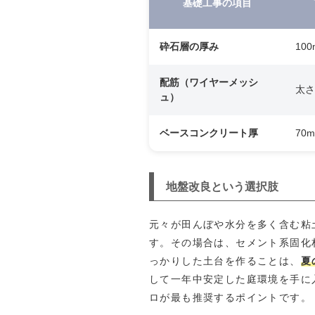
基礎工事の項目
砕石層の厚み
10
配筋（ワイヤーメッシ
太さ
ュ）
ベースコンクリート厚
70
地盤改良という選択肢
元々が田んぼや水分を多く含む粘
す。その場合は、セメント系固化
っかりした土台を作ることは、
夏
して一年中安定した庭環境を手に
ロが最も推奨するポイントです。