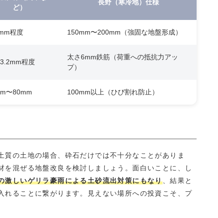
長野（寒冷地）仕様
ど）
0mm程度
150mm〜200mm（強固な地盤形成）
太さ6mm鉄筋（荷重への抵抗力アッ
3.2mm程度
プ）
mm〜80mm
100mm以上（ひび割れ防止）
土質の土地の場合、砕石だけでは不十分なことがありま
材を混ぜる地盤改良を検討しましょう。面白いことに、し
の激しいゲリラ豪雨による土砂流出対策にもなり
、結果と
入れることに繋がります。見えない場所への投資こそ、プ