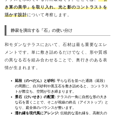
き算の美学」を取り入れ、光と影のコントラストを
活かす設計
について考察します。
静寂を演出する「石」の使い分け
和モダンなテラスにおいて、石材は最も重要なエレ
メントです。単に敷き詰めるだけでなく、形や質感
の異なる石を組み合わせることで、奥行きのある表
情が生まれます。
延段（のべだん）と砂利:
平らな石を並べた通路（延段）
の周囲に、白川砂利や黒玉石を敷き詰めると、コントラス
トが際立ち、空間が引き締まります。
景石（けいせき）の配置:
テラスの一角に自然な形の大き
な石を置くことで、そこが視線の終点（アイストップ）と
なり、庭全体のバランスが整います。
濡れ縁を現代風にアレンジ:
伝統的な濡れ縁を、高耐久の