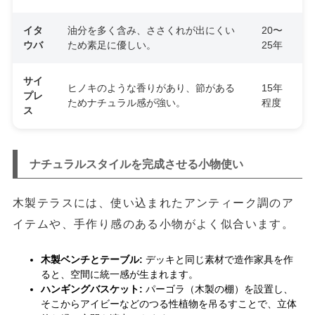
イタ
油分を多く含み、ささくれが出にくい
20〜
ウバ
ため素足に優しい。
25年
サイ
ヒノキのような香りがあり、節がある
15年
プレ
ためナチュラル感が強い。
程度
ス
ナチュラルスタイルを完成させる小物使い
木製テラスには、使い込まれたアンティーク調のア
イテムや、手作り感のある小物がよく似合います。
木製ベンチとテーブル:
デッキと同じ素材で造作家具を作
ると、空間に統一感が生まれます。
ハンギングバスケット:
パーゴラ（木製の棚）を設置し、
そこからアイビーなどのつる性植物を吊るすことで、立体