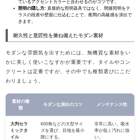
ているアクセントカラーと合わせるのがコツです。
照明の隠し方:
直接的な照明器具ではなく、間接照明をテ
ラスの段差や壁面に仕込むことで、夜間の高級感を演出で
きます。
耐久性と意匠性を兼ね備えたモダン素材
モダンな雰囲気を出すためには、無機質な素材をい
かに美しく使いこなすかが重要です。タイルやコン
クリートは定番ですが、その中でも種類選びにこだ
わりましょう。
素材の種
モダンな演出のコツ
メンテナンス性
類
大判セラ
600角などの大型サイ
非常に高い。吸水
ミックタ
ズを選び、目地を最小
率が低く汚れに強
イル
限にする。
い。