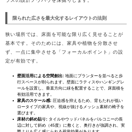
ラスの設計ノウハウを深掘りします。
限られた広さを最大化するレイアウトの法則
狭い場所では、床面を可能な限り広く見せることが
基本です。そのためには、家具や植物を分散させ
ず、一点に集中させる「フォーカルポイント」の設
定が有効です。
壁面活用による空間創出:
地面にプランターを並べると歩
行スペースが削られます。壁面にラティスやハンギングレ
ールを設置し、垂直方向に緑を配置することで、床面積を
有効活用できます。
家具のスケール感:
圧迫感を抑えるため、背もたれが低い
ロータイプの家具や、視線が抜けるメッシュ素材の椅子を
選びます。
床材の斜め貼り:
タイルやウッドパネルをバルコニーの長
辺に対して斜め（45度）に敷くと、奥行きが強調され、実
際よりも広く感じられる視覚効果があります。