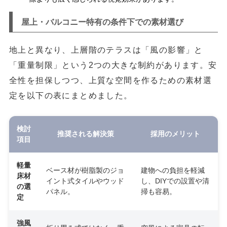
屋上・バルコニー特有の条件下での素材選び
地上と異なり、上層階のテラスは「風の影響」と
「重量制限」という2つの大きな制約があります。安
全性を担保しつつ、上質な空間を作るための素材選
定を以下の表にまとめました。
検討
推奨される解決策
採用のメリット
項目
軽量
ベース材が樹脂製のジョ
建物への負担を軽減
床材
イント式タイルやウッド
し、DIYでの設置や清
の選
パネル。
掃も容易。
定
強風