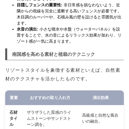
目隠しフェンスの重要性:
非日常感を損なわないよう、近
隣からの視線を完全に遮断する高いフェンスが必要です。
木目調のルーバーや、石積み風の壁を設けると雰囲気が出
ます。
水音の演出:
小さな噴水や水盤（ウォーターパネル）を設
置することで、水の音によるリラックス効果が加わり、リ
ゾート感が一気に高まります。
南国感を高める素材と植栽のテクニック
リゾートスタイルを象徴する素材といえば、自然素
材のテクスチャを活かしたものです。
要素
おすすめの取り入れ方
演出効果
石材
ザラザラした質感のライ
高級感と自然な風合
タイ
ムストーンやサンドスト
いの融合。
ル
ーン調を。