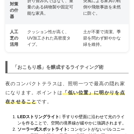
折り畳み式ではなく、重
突風による家具の転
対策
量のある鋳物製や固定可
倒や飛散事故を未然
の什
能な家具。
に防ぐ。
器
人工
クッション性が高く、
土が不要で清潔。季
芝の
UV加工された高密度タ
節を問わず鮮やかな
活用
イプ。
緑を維持。
「おこもり感」を醸成するライティング術
夜のコンパクトテラスは、照明一つで最高の隠れ家
になります。ポイントは
「低い位置」に明かりを点
在させること
です。
LEDストリングライト:
手すりや壁面に沿わせて光のライ
ンを作ることで、空間の境界線が緩やかに強調されます。
ソーラー式スポットライト:
コンセントがないバルコニー