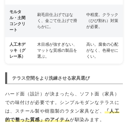
モルタ
刷毛目仕上げではな
中程度。クラック
ル・土間
く、金ごて仕上げで滑
（ひび割れ）対策
コンクリ
らかに。
が必要。
ート
人工木デ
木目感が強すぎない、
高い。腐食の心配
ッキ（グ
マットな質感の製品を
がなく、色褪せに
レー系）
選ぶ。
くい。
テラス空間をより洗練させる家具選び
ハード面（設計）が決まったら、ソフト面（家具）
での味付けが必要です。シンプルモダンなテラスに
は、スチール製や樹脂製のラタン家具など、
「人工
的で整った質感」のアイテム
が馴染みます。