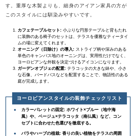
す。重厚な木製よりも、細身のアイアン家具の方が
このスタイルには馴染みやすいです。
カフェテーブルセット:
小ぶりな円形テーブルと背もたれ
に装飾のある椅子のセットは、テラスを優雅なティータイ
ムの場に変えてくれます。
オーニング（日除け）の導入:
ストライプ柄や深みのある
単色のキャンバス地のオーニングは、実用性だけでなく、
ヨーロピアンな外観を決定づけるアイコンになります。
ガーデンオブジェの配置:
テラコッタの大きな鉢や、小さ
な石像、バードバスなどを配置することで、物語性のある
庭が完成します。
ヨーロピアンスタイルの装飾チェックリスト
●
カラーパレットの固定:
ホワイト×ブルー（地中海
風）や、ベージュ×テラコッタ（南仏風）など、コン
セプトに合わせた色選びを徹底する。
●
バラやハーブの植栽:
香りの良い植物をテラスの周囲