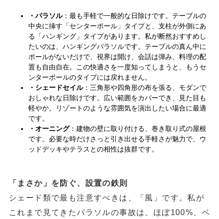
・パラソル
：最も手軽で一般的な日除けです。テーブルの
中央に挿す「センターポール」タイプと、支柱が外側にあ
る「ハンギング」タイプがあります。
私が断然おすすめし
たいのは、ハンギングパラソルです。テーブルの真ん中に
ポールがないだけで、視界は開け、会話は弾み、料理の配
置も自由自在。この快適さを一度知ってしまうと、もうセ
ンターポールのタイプには戻れません。
・シェードセイル
：三角形や四角形の布を張る、モダンで
おしゃれな日除けです。広い範囲をカバーでき、見た目も
軽やか。リゾートのような雰囲気を演出したい場合に最適
です。
・
オーニング
：建物の壁に取り付ける、巻き取り式の屋根
です。必要な時だけさっと引き出せる手軽さが魅力で、ウ
ッドデッキやテラスとの相性は抜群です。
「まさか」を防ぐ、設置の鉄則
シェード類で最も注意すべきは、「風」です。私が
これまで見てきたパラソルの事故は、ほぼ100%、ベ