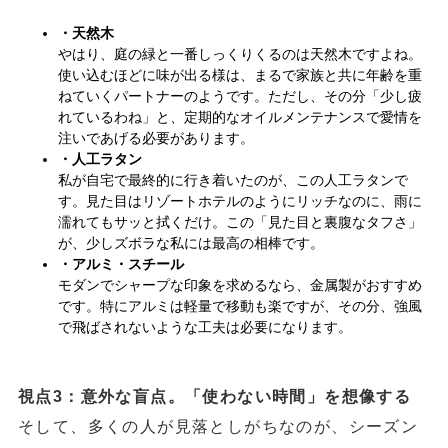
・天然木
やはり、庭の緑と一番しっくりくるのは天然木ですよね。
使い込むほどに味が出る様は、まるで家族と共に年齢を重
ねていくパートナーのようです。ただし、その分「少し疲
れているわね」と、定期的なオイルメンテナンスで愛情を
注いであげる必要があります。
・人工ラタン
私が自宅で最終的に行き着いたのが、この人工ラタンで
す。見た目はリゾートホテルのようにリッチなのに、雨に
濡れてもサッと拭くだけ。この「見た目と裏腹なタフさ」
が、少しズボラな私には最高の相棒です。
・アルミ・スチール
モダンでシャープな印象を求めるなら、金属製がおすすめ
です。特にアルミは軽量で移動も楽ですが、その分、強風
で飛ばされないような工夫は必要になります。
視点3：意外な盲点。「使わない時間」を想像する
そして、多くの人が見落としがちなのが、シーズン