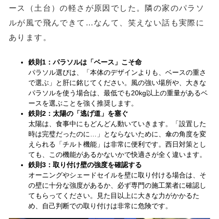
ース（土台）の軽さが原因でした。隣の家のパラソ
ルが風で飛んできて…なんて、笑えない話も実際に
あります。
鉄則1：パラソルは「ベース」こそ命
パラソル選びは、「本体のデザインよりも、ベースの重さ
で選ぶ」と肝に銘じてください。風の強い場所や、大きな
パラソルを使う場合は、最低でも20kg以上の重量があるベ
ースを選ぶことを強く推奨します。
鉄則2：太陽の「逃げ道」を塞ぐ
太陽は、食事中にもどんどん動いていきます。「設置した
時は完璧だったのに…」とならないために、傘の角度を変
えられる「チルト機能」は非常に便利です。西日対策とし
ても、この機能があるかないかで快適さが全く違います。
鉄則3：取り付け壁の強度を確認する
オーニングやシェードセイルを壁に取り付ける場合は、そ
の壁に十分な強度があるか、必ず専門の施工業者に確認し
てもらってください。見た目以上に大きな力がかかるた
め、自己判断での取り付けは非常に危険です。