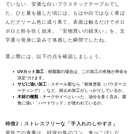
ていない、安価な白いプラスチックテーブルでし
た。ひと夏を越した頃には、もはや白ではなく黄ば
んだクリーム色に成り果て、表面は触るだけでポロ
ポロと粉を吹く始末。「安物買いの銭失い」を、文
字通り骨身に染みて体感した瞬間でしたね。
選ぶ際には、以下の点を確認しましょう。
UVカット加工
：樹脂製の場合は、この加工の有無が寿命を
決定づけます。
サビに強い加工
：スチール製なら「粉体塗装（パウダーコ
ーティング）」など、錆止め加工がしっかりしているか。
木材の種類
：チークやイペといった、油分を多く含み、腐
食に強い「ハードウッド」が使われているか。
特徴2：ストレスフリーな「手入れのしやすさ」
屋外での食事は、砂埃や鳥のフン、食べこぼしな