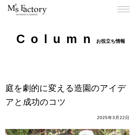
C
o
l
u
m
n
お役立ち情報
庭を劇的に変える造園のアイデ
アと成功のコツ
2025年3月22日