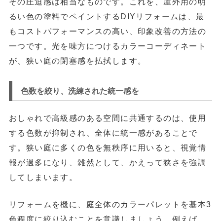
その圧迫感は相当なものです。これを、
屋外用の明
るい色の塗料でペイントする
DIYリフォームは、最
もコストパフォーマンスの高い、印象改善の方法の
一つです。光を味方につけるカラーコーディネート
が、狭い庭の閉塞感を払拭します。
色数を絞り、洗練された統一感を
おしゃれで高級感のある空間に共通するのは、
使用
する色数が抑制され、全体に統一感がある
ことで
す。狭い庭に多くの色を無秩序に用いると、視覚情
報が過多になり、雑然として、かえって狭さを強調
してしまいます。
リフォームを機に、庭全体のカラーパレットを
基本3
色程度に絞り込む
ことを意識しましょう。例えば、