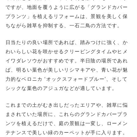
ですが、地面を覆うように広がる「グランドカバー
プランツ」を植えるリフォームは、景観を美しく保
ちながら雑草を抑制する、一石二鳥の方法です。
日当たりの良い場所であれば、踏みつけに強く、か
わいらしい花を咲かせる
クリーピングタイム
や
ヒメ
イワダレソウ
がおすすめです。半日陰の場所であれ
ば、明るい葉色が美しい
リシマキア
や、青い花が魅
力的な
ベロニカ ‘オックスフォードブルー’
、そして
シックな葉色の
アジュガ
などが適しています。
これまでの土がむき出しだったエリアや、雑草に悩
まされていた場所に、これらのグランドカバープラ
ンツを植えるだけで、庭の景観は一変し、ローメン
テナンスで美しい緑のカーペットが手に入ります。