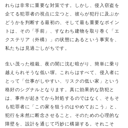
れらは非常に重要な対策です。しかし、侵入窃盗を
企てる犯罪者の視点に立つと、彼らが犯行に及ぶか
どうかを判断する最初の、そして最も重要なポイン
トは、その「手前」、すなわち
建物を取り巻く「エ
クステリア（外構）」の状態
にあるという事実を、
私たちは見過ごしがちです。
生い茂った植栽、夜の闇に沈む暗がり、簡単に乗り
越えられそうな低い塀。これらはすべて、侵入者に
とって「仕事がしやすい、リスクの低い家」という
格好のシグナルとなります。真に効果的な防犯と
は、事件が起きてから対処するのではなく、そもそ
も
犯罪者に「この家を狙うのはやめておこう」と、
犯行を未然に断念させる
こと。そのための心理的な
障壁を、設計を通じて巧妙に構築する。それこそ