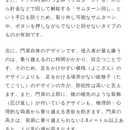
ら針金などで回して解錠する「サムターン回し」と
いう手口を防ぐため、
取り外し可能なサムターン
や、ボタンを押しながらでないと回せないタイプの
ものが有効です。
次に、
門扉自体のデザイン
です。侵入者が最も嫌う
のは、乗り越えるのに時間がかかり、目立つことで
す。そのため、足をかけやすい横桟（よこざん）の
デザインよりも、
足をかける場所がない縦格子（た
てごうし）のデザイン
の方が、防犯性は高いと言え
ます。また、門扉の上部に、槍の穂先のような装飾
（忍び返し）が付いているデザインも、物理的・心
理的な両面から乗り越える意欲を削ぎます。門扉の
高さは、容易に乗り越えられない
1.8メートル以上
あ
ると、より安心感が高まります。